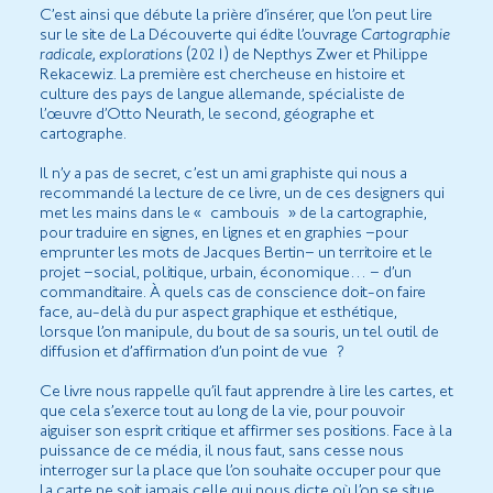
C’est ainsi que débute la prière d’insérer, que l’on peut lire
sur le site de La Découverte qui édite l’ouvrage
Cartographie
radicale, explorations
(2021) de Nepthys Zwer et Philippe
Rekacewiz. La première est chercheuse en histoire et
culture des pays de langue allemande, spécialiste de
l’œuvre d’Otto Neurath, le second, géographe et
cartographe.
Il n’y a pas de secret, c’est un ami graphiste qui nous a
recommandé la lecture de ce livre, un de ces designers qui
met les mains dans le « cambouis » de la cartographie,
pour traduire en signes, en lignes et en graphies –pour
emprunter les mots de Jacques Bertin– un territoire et le
projet –social, politique, urbain, économique… – d’un
commanditaire. À quels cas de conscience doit-on faire
face, au-delà du pur aspect graphique et esthétique,
lorsque l’on manipule, du bout de sa souris, un tel outil de
diffusion et d’affirmation d’un point de vue ?
Ce livre nous rappelle qu’il faut apprendre à lire les cartes, et
que cela s’exerce tout au long de la vie, pour pouvoir
aiguiser son esprit critique et affirmer ses positions. Face à la
puissance de ce média, il nous faut, sans cesse nous
interroger sur la place que l’on souhaite occuper pour que
la carte ne soit jamais celle qui nous dicte où l’on se situe…